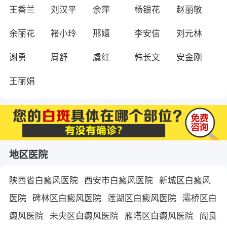
王香兰
刘汉平
余萍
杨银花
赵丽敏
余丽花
褚小玲
邢嬛
李安信
刘元林
谢勇
周舒
虞红
韩长文
安金刚
王丽娟
地区医院
陕西省白癜风医院
西安市白癜风医院
新城区白癜风
医院
碑林区白癜风医院
莲湖区白癜风医院
灞桥区白
癜风医院
未央区白癜风医院
雁塔区白癜风医院
阎良