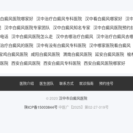
白癜风医院哪家好
汉中治疗白癜风专科医院
汉中看白癜风哪家好
汉
规
汉中白癜风医院专家团队
汉中白癜风知名专家
汉中白癜风医院预约
电话
汉中白癜风医院怎么走
汉中去哪治疗白癜风
汉中治疗白癜风去
治疗白癜风的医院
汉中有没有白癜风专科医院
汉中哪家医院看白癜风
宝鸡白癜风医院
咸阳白癜风医院
渭南白癜风医院
延安白癜风医院
榆
医院
西安白癜风医院
西安白癜风专科医院
西安白癜风医院哪家好
医院介绍
医生团队
联系方式
就诊指南
预约挂号
© 2020
汉中市白癜风医院
陕ICP备15003844号
中医广【2025】第02-27-019号