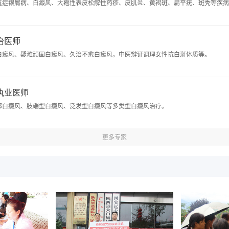
重症银屑病、白癜风、大疱性表皮松解性药疹、皮肌炎、黄褐斑、扁平疣、斑秃等疾病
主治医师
白癜风、疑难顽固白癜风、久治不愈白癜风，中医辩证调理女性抗白斑体质等。
 执业医师
部白癜风、肢端型白癜风、泛发型白癜风等多类型白癜风治疗。
更多专家