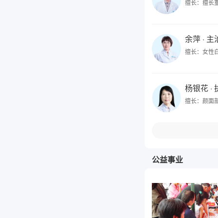
擅长：擅长
余萍
· 
擅长：女性
杨银花
·
擅长：颜面
公益事业