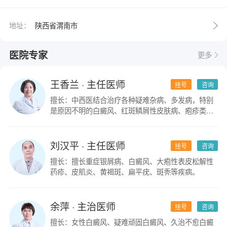
地址：
陕西省渭南市
医院专家
更多
王香兰
· 主任医师
挂号
咨询
擅长：中西医结合治疗各种疑难杂病、多发病，特别
是原因不明的白癜风、红斑鳞屑性皮肤病、疱疹类皮
肤病。
刘汉平
· 主任医师
挂号
咨询
擅长：擅长重症银屑病、白癜风、大疱性表皮松解性
药疹、皮肌炎、黄褐斑、扁平疣、斑秃等疾病。
余萍
· 主治医师
挂号
咨询
擅长：女性白癜风、疑难顽固白癜风、久治不愈白癜