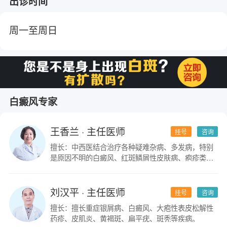
出诊时间
周一至周日
白癜风专家
王香兰
· 主任医师
挂号
咨询
擅长：中西医结合治疗各种疑难杂病、多发病，特别
是原因不明的白癜风、红斑鳞屑性皮肤病、疱疹类皮
肤病。
刘汉平
· 主任医师
挂号
咨询
擅长：擅长重症银屑病、白癜风、大疱性表皮松解性
药疹、皮肌炎、黄褐斑、扁平疣、斑秃等疾病。