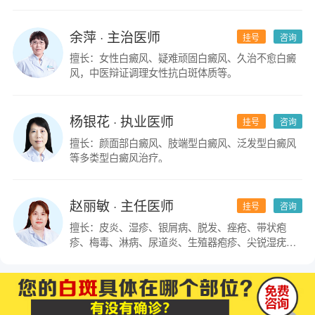
余萍
· 主治医师
挂号
咨询
擅长：女性白癜风、疑难顽固白癜风、久治不愈白癜
风，中医辩证调理女性抗白斑体质等。
杨银花
· 执业医师
挂号
咨询
擅长：颜面部白癜风、肢端型白癜风、泛发型白癜风
等多类型白癜风治疗。
赵丽敏
· 主任医师
挂号
咨询
擅长：皮炎、湿疹、银屑病、脱发、痤疮、带状疱
疹、梅毒、淋病、尿道炎、生殖器疱疹、尖锐湿疣及
皮肤科疑难杂症。