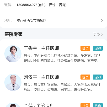
微信：
13088964276(预约、挂号、咨询)
地址：
陕西省西安市灞桥区
医院专家
更多
王香兰
· 主任医师
挂号
咨询
擅长：中西医结合治疗各种疑难杂病、多发病，特别
是原因不明的白癜风、红斑鳞屑性皮肤病、疱疹类皮
肤病。
刘汉平
· 主任医师
挂号
咨询
擅长：擅长重症银屑病、白癜风、大疱性表皮松解性
药疹、皮肌炎、黄褐斑、扁平疣、斑秃等疾病。
余萍
· 主治医师
挂号
咨询