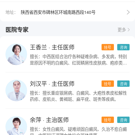
地址：
陕西省西安市碑林区环城南路西段140号
医院专家
更多
王香兰
· 主任医师
挂号
咨询
擅长：中西医结合治疗各种疑难杂病、多发病，特别
是原因不明的白癜风、红斑鳞屑性皮肤病、疱疹类皮
肤病。
刘汉平
· 主任医师
挂号
咨询
擅长：擅长重症银屑病、白癜风、大疱性表皮松解性
药疹、皮肌炎、黄褐斑、扁平疣、斑秃等疾病。
余萍
· 主治医师
挂号
咨询
擅长：女性白癜风、疑难顽固白癜风、久治不愈白癜