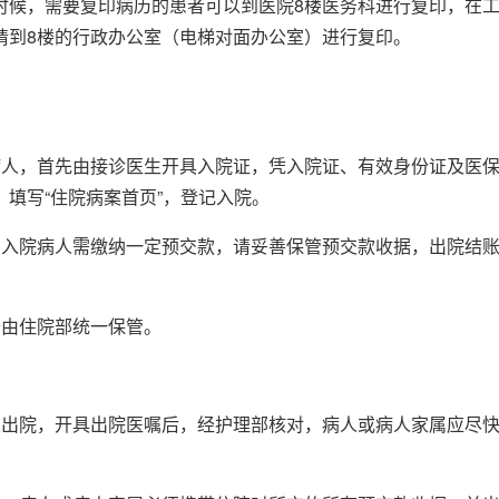
时候，需要复印病历的患者可以到医院8楼医务科进行复印，在
请到8楼的行政办公室（电梯对面办公室）进行复印。
病人，首先由接诊医生开具入院证，凭入院证、有效身份证及医
，填写“住院病案首页”，登记入院。
，入院病人需缴纳一定预交款，请妥善保管预交款收据，出院结
卡由住院部统一保管。
人出院，开具出院医嘱后，经护理部核对，病人或病人家属应尽