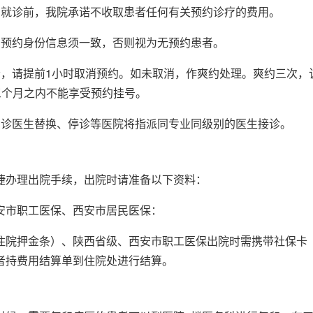
号就诊前，我院承诺不收取患者任何有关预约诊疗的费用。
与预约身份信息须一致，否则视为无预约患者。
者，请提前1小时取消预约。如未取消，作爽约处理。爽约三次，
三个月之内不能享受预约挂号。
门诊医生替换、停诊等医院将指派同专业同级别的医生接诊。
捷办理出院手续，出院时请准备以下资料：
安市职工医保、西安市居民医保：
住院押金条）、陕西省级、西安市职工医保出院时需携带社保卡
者持费用结算单到住院处进行结算。