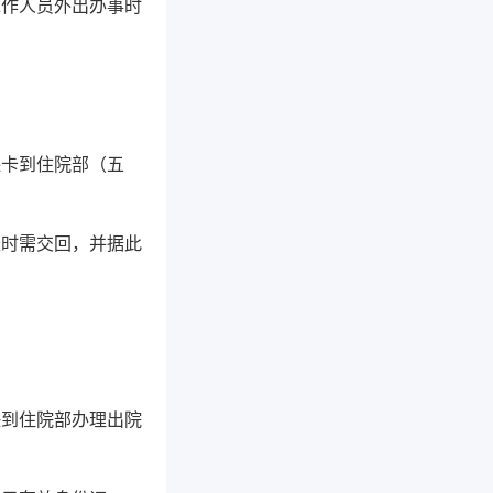
工作人员外出办事时
保卡到住院部（五
账时需交回，并据此
快到住院部办理出院