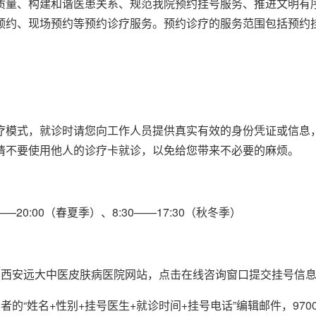
质量、构建和谐医患关系、规范我院预约挂号服务、推进文明有
预约、现场预约等预约诊疗服务。预约诊疗的服务范围包括预约
疗模式，就诊时请您向工作人员提供真实有效的身份凭证或信息
请不要使用他人的诊疗卡就诊，以免给您带来不必要的麻烦。
—20:00（春夏季）、8:30——17:30（秋冬季）
录西安远大中医皮肤病医院网站，点击在线咨询窗口提交挂号信
的“姓名+性别+挂号医生+就诊时间+挂号电话”编辑邮件，970022