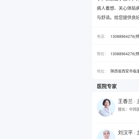
病人着想、关心体贴
与舒适。给您提供良
电话：
13088964276
微信：
1308896427
地址：
陕西省西安市临
医院专家
王香兰
·
擅长：中西
刘汉平
·