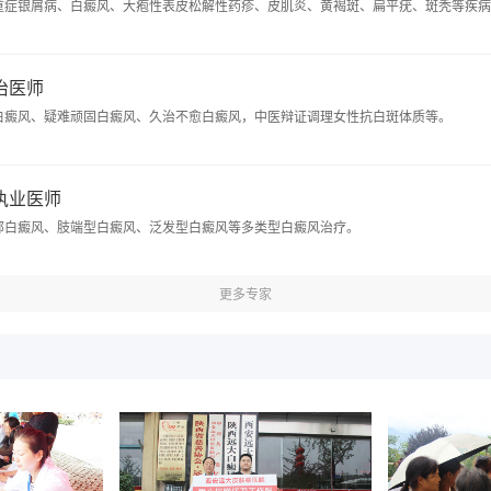
重症银屑病、白癜风、大疱性表皮松解性药疹、皮肌炎、黄褐斑、扁平疣、斑秃等疾病
主治医师
白癜风、疑难顽固白癜风、久治不愈白癜风，中医辩证调理女性抗白斑体质等。
 执业医师
部白癜风、肢端型白癜风、泛发型白癜风等多类型白癜风治疗。
更多专家