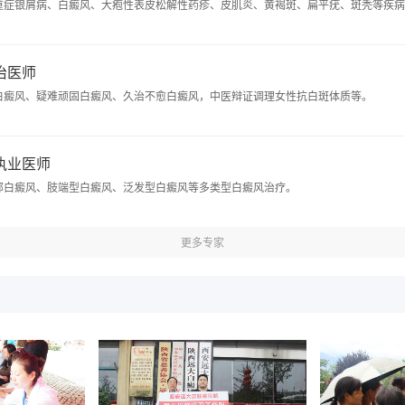
重症银屑病、白癜风、大疱性表皮松解性药疹、皮肌炎、黄褐斑、扁平疣、斑秃等疾病
主治医师
白癜风、疑难顽固白癜风、久治不愈白癜风，中医辩证调理女性抗白斑体质等。
 执业医师
部白癜风、肢端型白癜风、泛发型白癜风等多类型白癜风治疗。
更多专家