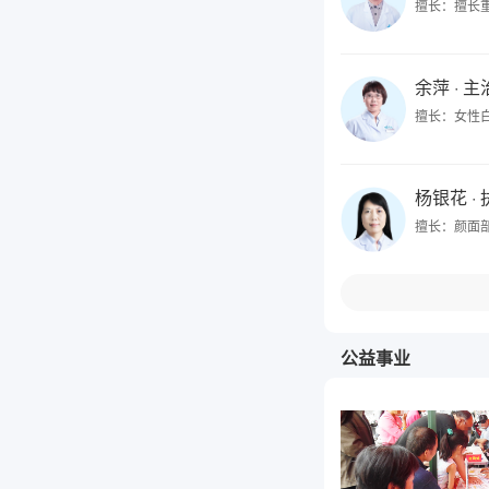
擅长：擅长
余萍
· 
擅长：女性
杨银花
·
擅长：颜面
公益事业