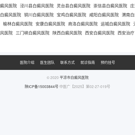
癜风医院
泾川县白癜风医院
灵台县白癜风医院
崇信县白癜风医院
庄
白癜风医院
铜川白癜风医院
宝鸡白癜风医院
咸阳白癜风医院
渭南白
榆林白癜风医院
安康白癜风医院
商洛白癜风医院
运城白癜风医院
风医院
三门峡白癜风医院
陕西白癜风医院
西安白癜风医院
西安治疗
医院介绍
医生团队
联系方式
就诊指南
预约挂号
© 2020
平凉市白癜风医院
陕ICP备15003844号
中医广【2025】第02-27-019号