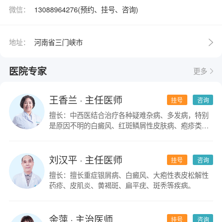
微信：
13088964276(预约、挂号、咨询)
地址：
河南省三门峡市
医院专家
更多
王香兰
· 主任医师
挂号
咨询
擅长：中西医结合治疗各种疑难杂病、多发病，特别
是原因不明的白癜风、红斑鳞屑性皮肤病、疱疹类皮
肤病。
刘汉平
· 主任医师
挂号
咨询
擅长：擅长重症银屑病、白癜风、大疱性表皮松解性
药疹、皮肌炎、黄褐斑、扁平疣、斑秃等疾病。
余萍
· 主治医师
挂号
咨询