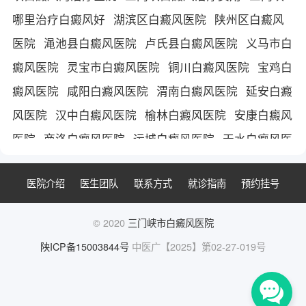
哪里治疗白癜风好
湖滨区白癜风医院
陕州区白癜风
医院
渑池县白癜风医院
卢氏县白癜风医院
义马市白
癜风医院
灵宝市白癜风医院
铜川白癜风医院
宝鸡白
癜风医院
咸阳白癜风医院
渭南白癜风医院
延安白癜
风医院
汉中白癜风医院
榆林白癜风医院
安康白癜风
医院
商洛白癜风医院
运城白癜风医院
天水白癜风医
院
平凉市白癜风医院
庆阳白癜风医院
陇南白癜风医
医院介绍
医生团队
联系方式
就诊指南
预约挂号
院
陕西白癜风医院
西安白癜风医院
西安治疗白癜风
医院
西安白癜风医院哪家好
© 2020
三门峡市白癜风医院
陕ICP备15003844号
中医广【2025】第02-27-019号