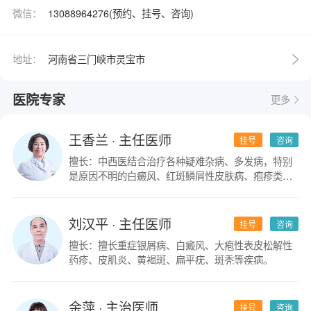
微信：
13088964276(预约、挂号、咨询)
地址：
河南省三门峡市灵宝市
医院专家
更多
王香兰
· 主任医师
挂号
咨询
擅长：中西医结合治疗各种疑难杂病、多发病，特别
是原因不明的白癜风、红斑鳞屑性皮肤病、疱疹类皮
肤病。
刘汉平
· 主任医师
挂号
咨询
擅长：擅长重症银屑病、白癜风、大疱性表皮松解性
药疹、皮肌炎、黄褐斑、扁平疣、斑秃等疾病。
余萍
· 主治医师
挂号
咨询