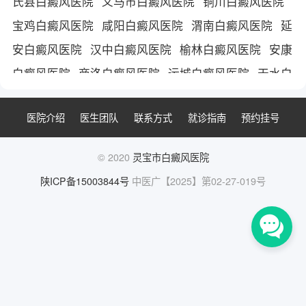
氏县白癜风医院
义马市白癜风医院
铜川白癜风医院
宝鸡白癜风医院
咸阳白癜风医院
渭南白癜风医院
延
安白癜风医院
汉中白癜风医院
榆林白癜风医院
安康
白癜风医院
商洛白癜风医院
运城白癜风医院
天水白
癜风医院
平凉市白癜风医院
庆阳白癜风医院
陇南白
医院介绍
医生团队
联系方式
就诊指南
预约挂号
癜风医院
陕西白癜风医院
西安白癜风医院
西安治疗
白癜风医院
西安白癜风医院哪家好
© 2020
灵宝市白癜风医院
陕ICP备15003844号
中医广【2025】第02-27-019号