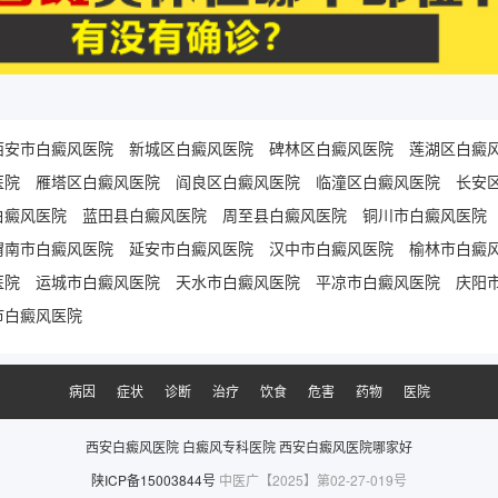
西安市白癜风医院
新城区白癜风医院
碑林区白癜风医院
莲湖区白癜
医院
雁塔区白癜风医院
阎良区白癜风医院
临潼区白癜风医院
长安
白癜风医院
蓝田县白癜风医院
周至县白癜风医院
铜川市白癜风医院
渭南市白癜风医院
延安市白癜风医院
汉中市白癜风医院
榆林市白癜
医院
运城市白癜风医院
天水市白癜风医院
平凉市白癜风医院
庆阳
市白癜风医院
病因
症状
诊断
治疗
饮食
危害
药物
医院
西安白癜风医院
白癜风专科医院
西安白癜风医院哪家好
陕ICP备15003844号
中医广【2025】第02-27-019号