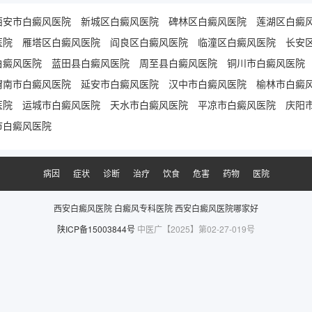
西安市白癜风医院
新城区白癜风医院
碑林区白癜风医院
莲湖区白癜
医院
雁塔区白癜风医院
阎良区白癜风医院
临潼区白癜风医院
长安
白癜风医院
蓝田县白癜风医院
周至县白癜风医院
铜川市白癜风医院
渭南市白癜风医院
延安市白癜风医院
汉中市白癜风医院
榆林市白癜
医院
运城市白癜风医院
天水市白癜风医院
平凉市白癜风医院
庆阳
市白癜风医院
病因
症状
诊断
治疗
饮食
危害
药物
医院
西安白癜风医院
白癜风专科医院
西安白癜风医院哪家好
陕ICP备15003844号
中医广【2025】第02-27-019号