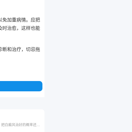
以免加重病情。应把
及时治愈，这样也能
诊断和治疗，切忌拖
在白癜风需要进行治疗的时期当中，早期和稳定期是治疗白癜风的关键时间，只要患者能够把握好这两个时期，把白癜风治好的概率还是比较大的，但是也有很多患者因为各种各样的原因错过了这两个治疗的重要时期，有相当多的白癜风患者在治疗的时候白斑是处在进展期的。那么白癜风在进展期应该要怎么治疗呢？进展期的白癜风能不能被治好？