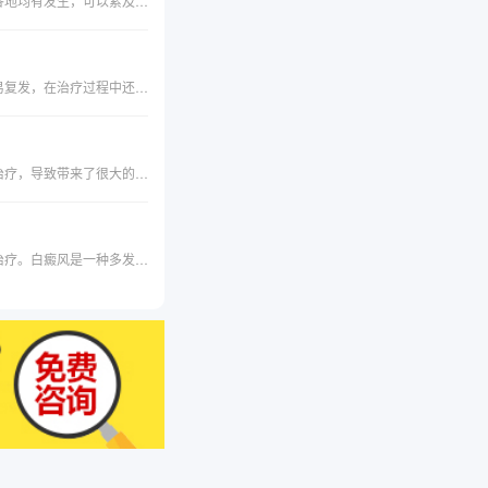
白瘢风症状有哪些？白癜风是常见的后天性色素减退性皮肤病，表现为局阴性或泛发性色素脱失。本病在世界各地均有发生，可以累及所有民族。据统计世界发病率为0.3%到3.8%，一般肤色浅的人群发病率低，而肤色深的人群患病率高。白癜风在某些情况下可能会危及生命，如皮肤癌，自卑等引起自杀。一定要引起重视，尽快把病治好。了解白瘢风的常见症状，可以使患者及早发现、及早治疗。
常见的皮肤病有很多，白癜风就是其中的一种，这种病治疗起来是非常困难的，因为这个病比较顽固，比较容易复发，在治疗过程中还比较容易扩散，一旦患上，将严重影响患者的生活，那么这个病的早期都有什么症状呢，下面给大家介绍一下。
说起白癜风很多人都知道，但是了解白癜风的人并不多，很多人就是在早期没有了解白癜风症状，没能及时的治疗，导致带来了很大的影响，那么我们来具体看一下白癜风症状表现有哪些？
脖子上面有块白斑是什么？懂得辨别症状，掌握病症特点，在第一时间发现疾病，更有利于我们后面进行早期治疗。白癜风是一种多发性疾病，它的诱发因素多，白癜风在皮肤的任何部位都有可能出现，对患者的形象造成了极其严重的影响，其中面部、脖子部位最常见诱发，对于病症的准备判断有利于治疗。下面简单介绍一下脖子上长白斑的一些症状。