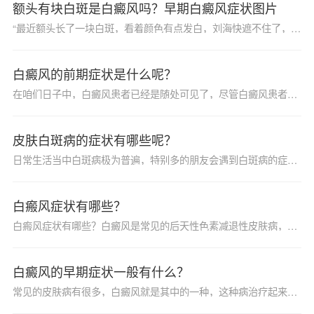
额头有块白斑是白癜风吗？早期白癜风症状图片
“最近额头长了一块白斑，看着颜色有点发白，刘海快遮不住了，好担心会不会是白癜风啊?”皮肤出现白斑不一定就是白癜风，通常情况下表现为白斑的疾病主要有一下几种，下面我们来做以区分：1、白癜风白癜风是一种常见的后天性限局性或泛发性皮肤色素脱失病。由于自身免疫系统和
白癜风的前期症状是什么呢？
在咱们日子中，白癜风患者已经是随处可见了，尽管白癜风患者很常见，不过这种病仍然是很难治好的。为了能够不受白癜风的困扰，咱们我们就必定要做好白癜风的有用防备，不让白癜风有待机而动。那么，白癜风的前期症状是什么呢？
皮肤白斑病的症状有哪些呢？
日常生活当中白斑病极为普遍，特别多的朋友会遇到白斑病的症状，为此患者的皮肤明显的异常，令患者皮肤方面受到了较严重的伤害，各位朋友需要将白斑病关注起来，而且还要清楚的了解该病发生后带来的症状表现，认识一下皮肤白斑病的症状有哪些呢？
白瘢风症状有哪些？
白瘢风症状有哪些？白癜风是常见的后天性色素减退性皮肤病，表现为局阴性或泛发性色素脱失。本病在世界各地均有发生，可以累及所有民族。据统计世界发病率为0.3%到3.8%，一般肤色浅的人群发病率低，而肤色深的人群患病率高。白癜风在某些情况下可能会危及生命，如皮肤癌，自卑等引起自杀。一定要引起重视，尽快把病治好。了解白瘢风的常见症状，可以使患者及早发现、及早治疗。
白癜风的早期症状一般有什么？
常见的皮肤病有很多，白癜风就是其中的一种，这种病治疗起来是非常困难的，因为这个病比较顽固，比较容易复发，在治疗过程中还比较容易扩散，一旦患上，将严重影响患者的生活，那么这个病的早期都有什么症状呢，下面给大家介绍一下。