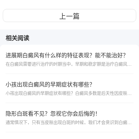
上一篇
相关阅读
进展期白癜风有什么样的特征表现？能不能治好？
在白癜风需要进行治疗的时期当中，早期和稳定期是治疗白癜风的关键时间，只要患者能够把握好这两个时期，把白癜风治好的概率还是比较大的，但是也有很多患者因为各种各样的原因错过了这两个治疗的重要时期，有相当多的白癜风患者在治疗的时候白斑是处在进展期的。那么白癜风在进展期应该要怎么治疗呢？进展期的白癜风能不能被治好？
小孩出现白癜风的早期症状有哪些？
小孩出现白癜风的早期症状有哪些？白癜风多数是后天性因皮肤色素脱失而发生的局限性白色斑片，使得局部皮肤呈白斑样，通常人们把它称之为色素脱失皮肤病，白癜风可发生于任何人群，所以不仅成年人有，而且很多儿童也会患上白癜风，那么，关于这一问题，我们就来看看西安远大白癜风医院专家的具体分析：
隐形白斑看不见？忽视它你会后悔的！
通常情况下，只有当皮肤出现白斑的时候，我们才会意识到白癜风疾病的存在，但其实，大家都忽略了另一种白斑的存在，那就是隐性白斑。患者朋友千万不要以为看不见就可以忽视它，为什么呢?下面为大家详细讲解：一、何为隐性白斑?隐性白斑实际上是外部白斑的前身，虽然在显现之前我们肉眼看不见，