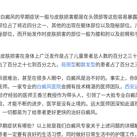
孩白癜风的早期症状一般与皮肤损害都是在头颈部等这些容易暴
部位占了将近四分之一、其他的出现在躯体部位以及隐秘部位。
秘部位，而开始发作时皮肤损害的部位一般为膝和肘以及前臂和
者皮肤损害在身体上广泛发作是占了儿童患者总人数的百分之三
占了百分之十七到百分之九，
局限型
和
散发型
的患者占了百分之
风很难治，甚至在很多人眼中，白癜风是治不好的。事实上，你
医师。一家专业的
白癜风医院
会拥有技术精湛的医师团队，
西安
年诊疗经验的医师王香兰教授作为带头人，引领了一大批专业白癜
验，才能不断的进步，医学是没有止境的。远大医师团深知此道
，一切都是为了给患者更好更快的治好白癜风。
早期症状有哪些？以上就是我们白癜风专家关于上述问题的详细
患者一定要有良好的生活习惯，同时做好日常生活中的护理工作