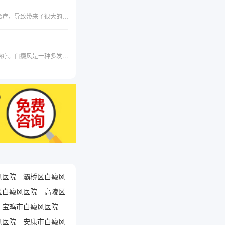
说起白癜风很多人都知道，但是了解白癜风的人并不多，很多人就是在早期没有了解白癜风症状，没能及时的治疗，导致带来了很大的影响，那么我们来具体看一下白癜风症状表现有哪些？
脖子上面有块白斑是什么？懂得辨别症状，掌握病症特点，在第一时间发现疾病，更有利于我们后面进行早期治疗。白癜风是一种多发性疾病，它的诱发因素多，白癜风在皮肤的任何部位都有可能出现，对患者的形象造成了极其严重的影响，其中面部、脖子部位最常见诱发，对于病症的准备判断有利于治疗。下面简单介绍一下脖子上长白斑的一些症状。
风医院
灞桥区白癜风
区白癜风医院
高陵区
宝鸡市白癜风医院
风医院
安康市白癜风