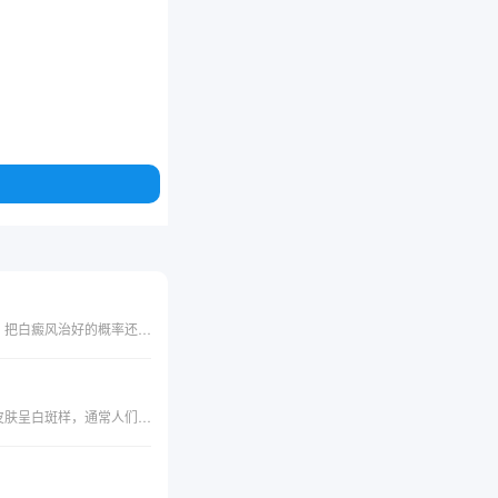
在白癜风需要进行治疗的时期当中，早期和稳定期是治疗白癜风的关键时间，只要患者能够把握好这两个时期，把白癜风治好的概率还是比较大的，但是也有很多患者因为各种各样的原因错过了这两个治疗的重要时期，有相当多的白癜风患者在治疗的时候白斑是处在进展期的。那么白癜风在进展期应该要怎么治疗呢？进展期的白癜风能不能被治好？
小孩出现白癜风的早期症状有哪些？白癜风多数是后天性因皮肤色素脱失而发生的局限性白色斑片，使得局部皮肤呈白斑样，通常人们把它称之为色素脱失皮肤病，白癜风可发生于任何人群，所以不仅成年人有，而且很多儿童也会患上白癜风，那么，关于这一问题，我们就来看看西安远大白癜风医院专家的具体分析：