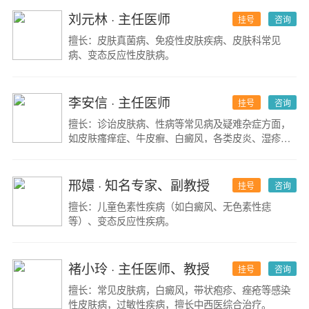
清除；3.银屑病生物制剂治疗；4.肉毒素和激光美容
（除皱、脱毛、雀斑、太田痣、血管瘤）和痤疮；5.
刘元林
· 主任医师
挂号
咨询
湿疹和特应性皮炎的生物制剂治疗；6.白癜风诊疗：
擅长：皮肤真菌病、免疫性皮肤疾病、皮肤科常见
光疗和表皮移植。
病、变态反应性皮肤病。
李安信
· 主任医师
挂号
咨询
擅长：诊诒皮肤病、性病等常见病及疑难杂症方面，
如皮肤瘙痒症、牛皮癣、白癜风，各类皮炎、湿疹、
过敏性及各种性传播疾病具有丰富的临床经验。
邢嬛
· 知名专家、副教授
挂号
咨询
擅长：儿童色素性疾病（如白癜风、无色素性痣
等）、变态反应性疾病。
褚小玲
· 主任医师、教授
挂号
咨询
擅长：常见皮肤病，白癜风，带状疱疹、痤疮等感染
性皮肤病，过敏性疾病，擅长中西医综合治疗。