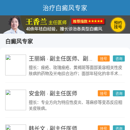
治疗白癜风专家
白癜风专家
王丽娟
· 副主任医师、副研究员
挂号
咨询
擅长：痤疮、玫瑰痤疮、黄褐斑等面部美容相关性皮
肤病的药物及光电综合治疗；面部年轻化的非手术的
微整形治疗；特应性皮炎、荨麻疹等过敏性皮肤疾病
的诊疗。
安金刚
· 副主任医师
挂号
咨询
擅长：专业方向为特应性皮炎、荨麻疹等变态反应相
关皮肤病。
韩长文
· 副主任医师
挂号
咨询