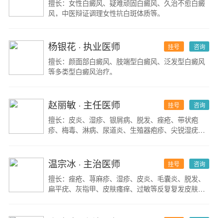
擅长：女性白癜风、疑难顽固白癜风、久治不愈白癜
风，中医辩证调理女性抗白斑体质等。
杨银花
· 执业医师
挂号
咨询
擅长：颜面部白癜风、肢端型白癜风、泛发型白癜风
等多类型白癜风治疗。
赵丽敏
· 主任医师
挂号
咨询
擅长：皮炎、湿疹、银屑病、脱发、痤疮、带状疱
疹、梅毒、淋病、尿道炎、生殖器疱疹、尖锐湿疣及
皮肤科疑难杂症。
温宗冰
· 主治医师
挂号
咨询
擅长：痤疮、荨麻疹、湿疹、皮炎、毛囊炎、脱发、
扁平疣、灰指甲、皮肤瘙痒、过敏等反复复发皮肤
病。