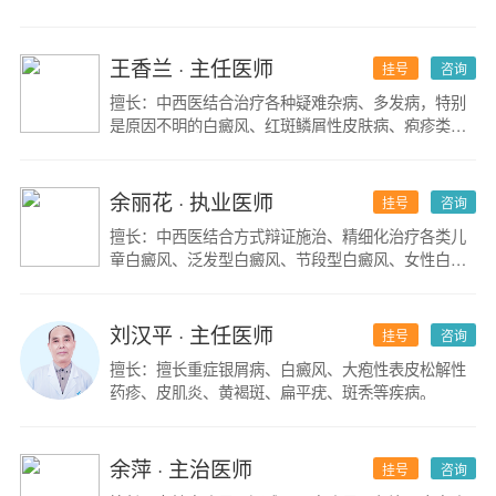
王香兰
· 主任医师
挂号
咨询
擅长：中西医结合治疗各种疑难杂病、多发病，特别
是原因不明的白癜风、红斑鳞屑性皮肤病、疱疹类皮
肤病。
余丽花
· 执业医师
挂号
咨询
擅长：中西医结合方式辩证施治、精细化治疗各类儿
童白癜风、泛发型白癜风、节段型白癜风、女性白癜
风等疑难性白癜风。
刘汉平
· 主任医师
挂号
咨询
擅长：擅长重症银屑病、白癜风、大疱性表皮松解性
药疹、皮肌炎、黄褐斑、扁平疣、斑秃等疾病。
余萍
· 主治医师
挂号
咨询