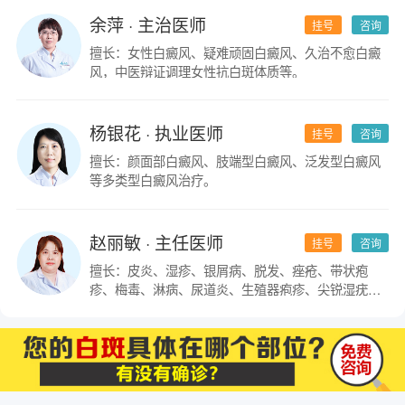
余萍
· 主治医师
挂号
咨询
擅长：女性白癜风、疑难顽固白癜风、久治不愈白癜
风，中医辩证调理女性抗白斑体质等。
杨银花
· 执业医师
挂号
咨询
擅长：颜面部白癜风、肢端型白癜风、泛发型白癜风
等多类型白癜风治疗。
赵丽敏
· 主任医师
挂号
咨询
擅长：皮炎、湿疹、银屑病、脱发、痤疮、带状疱
疹、梅毒、淋病、尿道炎、生殖器疱疹、尖锐湿疣及
皮肤科疑难杂症。