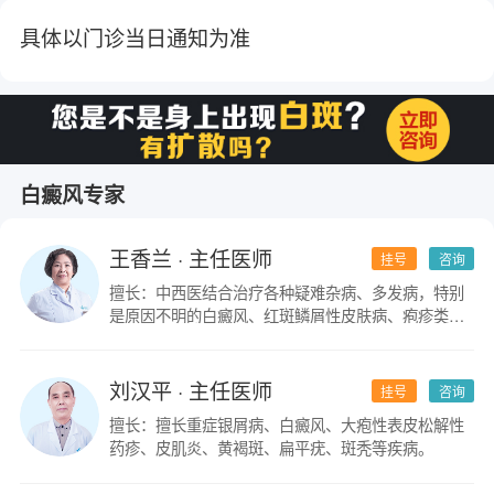
具体以门诊当日通知为准
白癜风专家
王香兰
· 主任医师
挂号
咨询
擅长：中西医结合治疗各种疑难杂病、多发病，特别
是原因不明的白癜风、红斑鳞屑性皮肤病、疱疹类皮
肤病。
刘汉平
· 主任医师
挂号
咨询
擅长：擅长重症银屑病、白癜风、大疱性表皮松解性
药疹、皮肌炎、黄褐斑、扁平疣、斑秃等疾病。