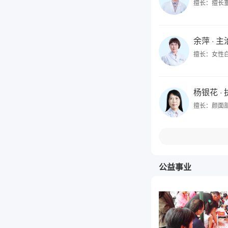
擅长：擅长
余萍
· 
擅长：女性
杨银花
·
擅长：颜面
公益事业