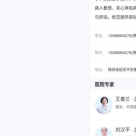
病人着想、关心体贴
与舒适。给您提供良
电话：
13088964276
微信：
1308896427
地址：
陕西省延安市安
医院专家
王香兰
·
擅长：中西
刘汉平
·