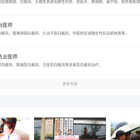
重症银屑病、白癜风、大疱性表皮松解性药疹、皮肌炎、黄褐斑、扁平疣、斑秃等疾病
主治医师
白癜风、疑难顽固白癜风、久治不愈白癜风，中医辩证调理女性抗白斑体质等。
 执业医师
部白癜风、肢端型白癜风、泛发型白癜风等多类型白癜风治疗。
更多专家