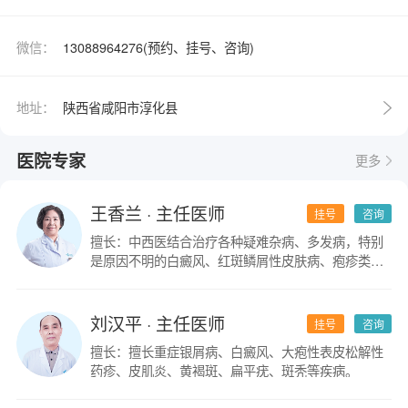
微信：
13088964276(预约、挂号、咨询)
地址：
陕西省咸阳市淳化县
医院专家
更多
王香兰
· 主任医师
挂号
咨询
擅长：中西医结合治疗各种疑难杂病、多发病，特别
是原因不明的白癜风、红斑鳞屑性皮肤病、疱疹类皮
肤病。
刘汉平
· 主任医师
挂号
咨询
擅长：擅长重症银屑病、白癜风、大疱性表皮松解性
药疹、皮肌炎、黄褐斑、扁平疣、斑秃等疾病。