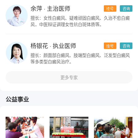
余萍
· 主治医师
挂号
咨询
擅长：女性白癜风、疑难顽固白癜风、久治不愈白癜
风，中医辩证调理女性抗白斑体质等。
杨银花
· 执业医师
挂号
咨询
擅长：颜面部白癜风、肢端型白癜风、泛发型白癜风
等多类型白癜风治疗。
更多专家
公益事业