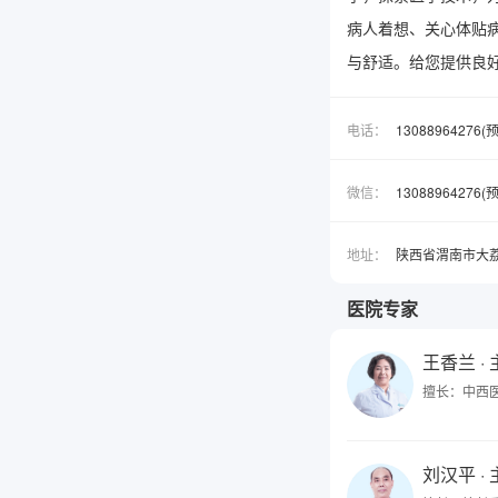
病人着想、关心体贴
与舒适。给您提供良
电话：
13088964276
微信：
1308896427
地址：
陕西省渭南市大
医院专家
王香兰
·
擅长：中西
刘汉平
·