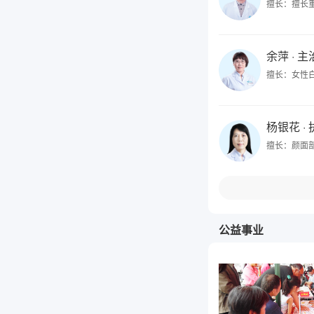
擅长：擅长
余萍
· 
擅长：女性
杨银花
·
擅长：颜面
公益事业