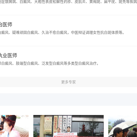
重症银屑病、白癜风、大疱性表皮松解性药疹、皮肌炎、黄褐斑、扁平疣、斑秃等疾病
主治医师
白癜风、疑难顽固白癜风、久治不愈白癜风，中医辩证调理女性抗白斑体质等。
 执业医师
部白癜风、肢端型白癜风、泛发型白癜风等多类型白癜风治疗。
更多专家