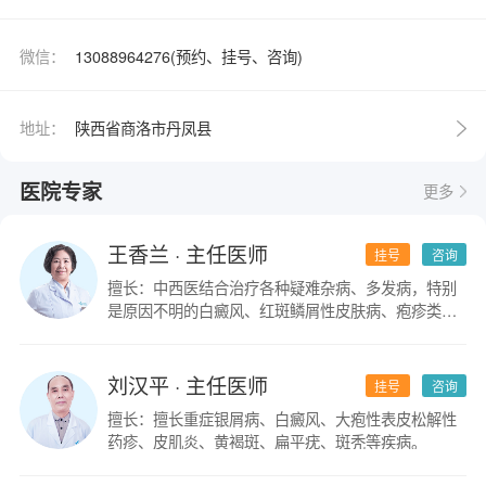
微信：
13088964276(预约、挂号、咨询)
地址：
陕西省商洛市丹凤县
医院专家
更多
王香兰
· 主任医师
挂号
咨询
擅长：中西医结合治疗各种疑难杂病、多发病，特别
是原因不明的白癜风、红斑鳞屑性皮肤病、疱疹类皮
肤病。
刘汉平
· 主任医师
挂号
咨询
擅长：擅长重症银屑病、白癜风、大疱性表皮松解性
药疹、皮肌炎、黄褐斑、扁平疣、斑秃等疾病。