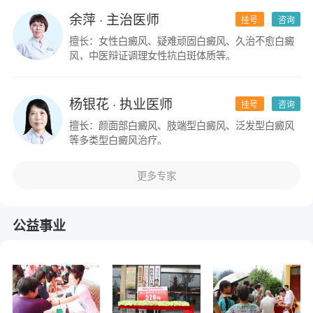
余萍
· 主治医师
挂号
咨询
擅长：女性白癜风、疑难顽固白癜风、久治不愈白癜
风，中医辩证调理女性抗白斑体质等。
杨银花
· 执业医师
挂号
咨询
擅长：颜面部白癜风、肢端型白癜风、泛发型白癜风
等多类型白癜风治疗。
更多专家
公益事业