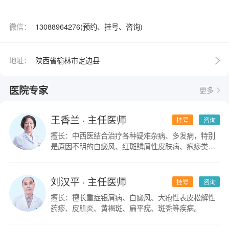
微信：
13088964276(预约、挂号、咨询)
地址：
陕西省榆林市定边县
医院专家
更多
王香兰
· 主任医师
挂号
咨询
擅长：中西医结合治疗各种疑难杂病、多发病，特别
是原因不明的白癜风、红斑鳞屑性皮肤病、疱疹类皮
肤病。
刘汉平
· 主任医师
挂号
咨询
擅长：擅长重症银屑病、白癜风、大疱性表皮松解性
药疹、皮肌炎、黄褐斑、扁平疣、斑秃等疾病。