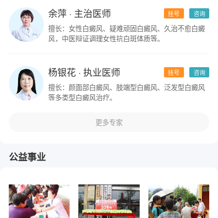
余萍
· 主治医师
挂号
咨询
擅长：女性白癜风、疑难顽固白癜风、久治不愈白癜
风，中医辩证调理女性抗白斑体质等。
杨银花
· 执业医师
挂号
咨询
擅长：颜面部白癜风、肢端型白癜风、泛发型白癜风
等多类型白癜风治疗。
更多专家
公益事业