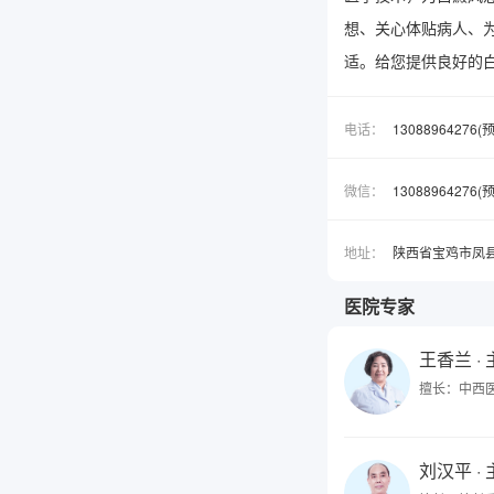
想、关心体贴病人、
适。给您提供良好的
电话：
13088964276
微信：
1308896427
地址：
陕西省宝鸡市凤
医院专家
王香兰
·
擅长：中西
刘汉平
·