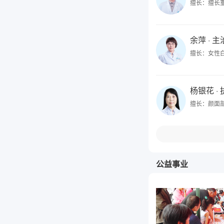
擅长：擅长
余萍
· 
擅长：女性
杨银花
·
擅长：颜面
公益事业