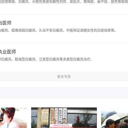
重症银屑病、白癜风、大疱性表皮松解性药疹、皮肌炎、黄褐斑、扁平疣、斑秃等疾病
主治医师
白癜风、疑难顽固白癜风、久治不愈白癜风，中医辩证调理女性抗白斑体质等。
 执业医师
部白癜风、肢端型白癜风、泛发型白癜风等多类型白癜风治疗。
更多专家