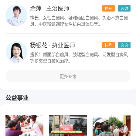
余萍
· 主治医师
挂号
咨询
擅长：女性白癜风、疑难顽固白癜风、久治不愈白癜
风，中医辩证调理女性抗白斑体质等。
杨银花
· 执业医师
挂号
咨询
擅长：颜面部白癜风、肢端型白癜风、泛发型白癜风
等多类型白癜风治疗。
更多专家
公益事业