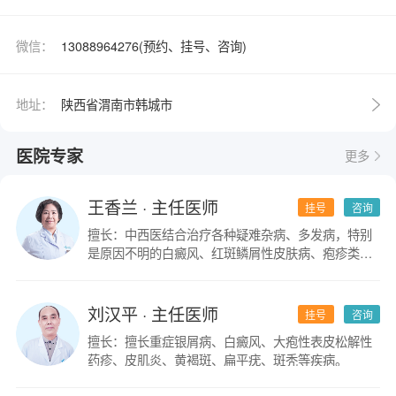
微信：
13088964276(预约、挂号、咨询)
地址：
陕西省渭南市韩城市
医院专家
更多
王香兰
· 主任医师
挂号
咨询
擅长：中西医结合治疗各种疑难杂病、多发病，特别
是原因不明的白癜风、红斑鳞屑性皮肤病、疱疹类皮
肤病。
刘汉平
· 主任医师
挂号
咨询
擅长：擅长重症银屑病、白癜风、大疱性表皮松解性
药疹、皮肌炎、黄褐斑、扁平疣、斑秃等疾病。