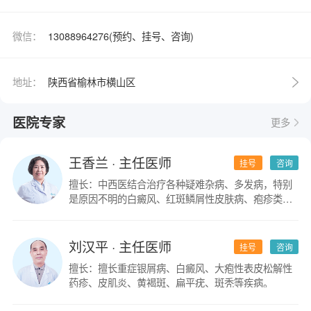
微信：
13088964276(预约、挂号、咨询)
地址：
陕西省榆林市横山区
医院专家
更多
王香兰
· 主任医师
挂号
咨询
擅长：中西医结合治疗各种疑难杂病、多发病，特别
是原因不明的白癜风、红斑鳞屑性皮肤病、疱疹类皮
肤病。
刘汉平
· 主任医师
挂号
咨询
擅长：擅长重症银屑病、白癜风、大疱性表皮松解性
药疹、皮肌炎、黄褐斑、扁平疣、斑秃等疾病。