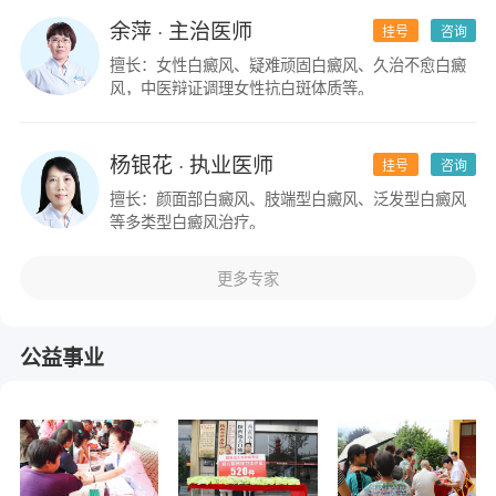
余萍
· 主治医师
挂号
咨询
擅长：女性白癜风、疑难顽固白癜风、久治不愈白癜
风，中医辩证调理女性抗白斑体质等。
杨银花
· 执业医师
挂号
咨询
擅长：颜面部白癜风、肢端型白癜风、泛发型白癜风
等多类型白癜风治疗。
更多专家
公益事业