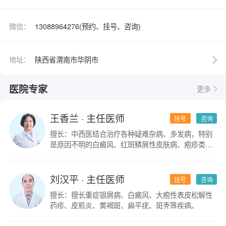
微信：
13088964276(预约、挂号、咨询)
地址：
陕西省渭南市华阴市
医院专家
更多
王香兰
· 主任医师
挂号
咨询
擅长：中西医结合治疗各种疑难杂病、多发病，特别
是原因不明的白癜风、红斑鳞屑性皮肤病、疱疹类皮
肤病。
刘汉平
· 主任医师
挂号
咨询
擅长：擅长重症银屑病、白癜风、大疱性表皮松解性
药疹、皮肌炎、黄褐斑、扁平疣、斑秃等疾病。