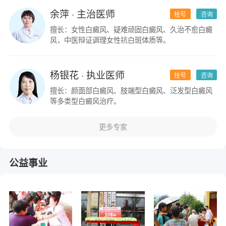
余萍
· 主治医师
挂号
咨询
擅长：女性白癜风、疑难顽固白癜风、久治不愈白癜
风，中医辩证调理女性抗白斑体质等。
杨银花
· 执业医师
挂号
咨询
擅长：颜面部白癜风、肢端型白癜风、泛发型白癜风
等多类型白癜风治疗。
更多专家
公益事业