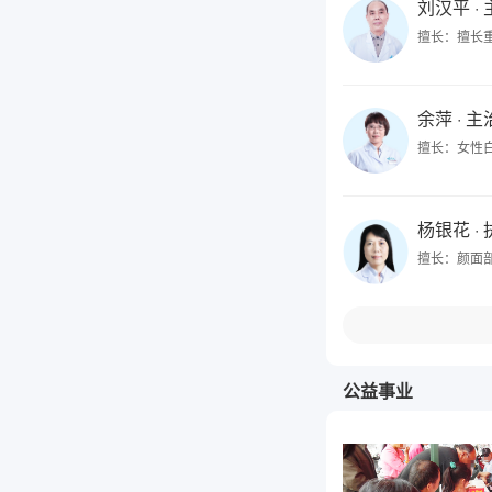
刘汉平
·
擅长：擅长
余萍
· 
擅长：女性
杨银花
·
擅长：颜面
公益事业