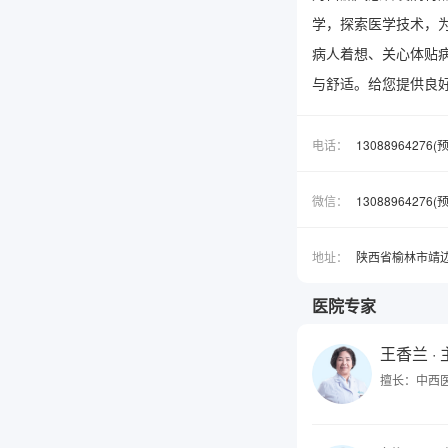
学，探索医学技术，
病人着想、关心体贴
与舒适。给您提供良
电话：
13088964276
微信：
1308896427
地址：
陕西省榆林市靖
医院专家
王香兰
·
擅长：中西