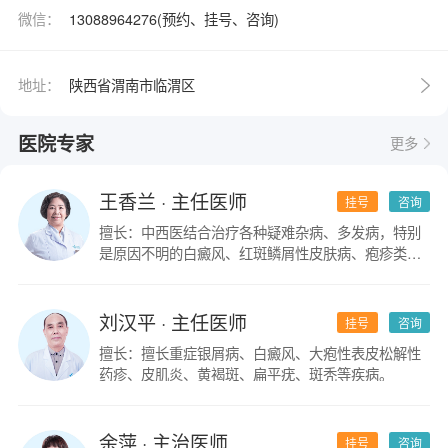
微信：
13088964276(预约、挂号、咨询)
地址：
陕西省渭南市临渭区
医院专家
更多
王香兰
· 主任医师
挂号
咨询
擅长：中西医结合治疗各种疑难杂病、多发病，特别
是原因不明的白癜风、红斑鳞屑性皮肤病、疱疹类皮
肤病。
刘汉平
· 主任医师
挂号
咨询
擅长：擅长重症银屑病、白癜风、大疱性表皮松解性
药疹、皮肌炎、黄褐斑、扁平疣、斑秃等疾病。
余萍
· 主治医师
挂号
咨询