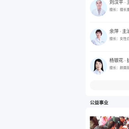
刘汉平
·
擅长：擅长
余萍
· 
擅长：女性
杨银花
·
擅长：颜面
公益事业