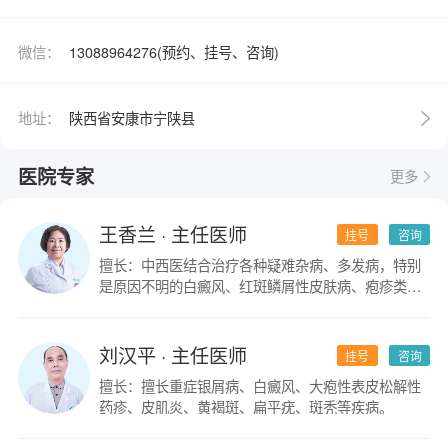
微信：
13088964276(预约、挂号、咨询)
地址：
陕西省安康市宁陕县
医院专家
更多
王香兰
· 主任医师
挂号
咨询
擅长：中西医结合治疗各种疑难杂病、多发病，特别
是原因不明的白癜风、红斑鳞屑性皮肤病、疱疹类皮
肤病。
刘汉平
· 主任医师
挂号
咨询
擅长：擅长重症银屑病、白癜风、大疱性表皮松解性
药疹、皮肌炎、黄褐斑、扁平疣、斑秃等疾病。