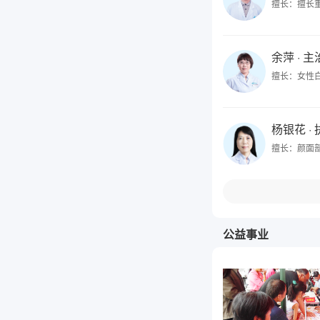
擅长：擅长
余萍
· 
擅长：女性
杨银花
·
擅长：颜面
公益事业