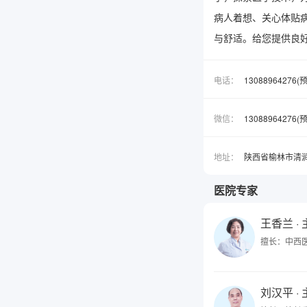
病人着想、关心体贴
与舒适。给您提供良
电话：
13088964276
微信：
1308896427
地址：
陕西省榆林市清
医院专家
王香兰
·
擅长：中西
刘汉平
·