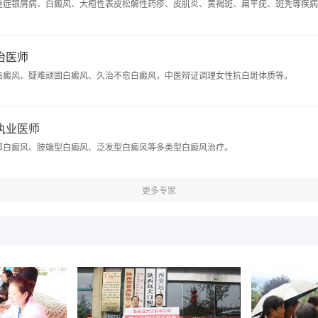
重症银屑病、白癜风、大疱性表皮松解性药疹、皮肌炎、黄褐斑、扁平疣、斑秃等疾病
主治医师
白癜风、疑难顽固白癜风、久治不愈白癜风，中医辩证调理女性抗白斑体质等。
 执业医师
部白癜风、肢端型白癜风、泛发型白癜风等多类型白癜风治疗。
更多专家