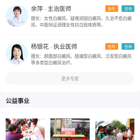
余萍
· 主治医师
挂号
咨询
擅长：女性白癜风、疑难顽固白癜风、久治不愈白癜
风，中医辩证调理女性抗白斑体质等。
杨银花
· 执业医师
挂号
咨询
擅长：颜面部白癜风、肢端型白癜风、泛发型白癜风
等多类型白癜风治疗。
更多专家
公益事业