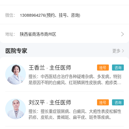
微信：
13088964276(预约、挂号、咨询)
地址：
陕西省商洛市商州区
医院专家
更多
王香兰
· 主任医师
挂号
咨询
擅长：中西医结合治疗各种疑难杂病、多发病，特别
是原因不明的白癜风、红斑鳞屑性皮肤病、疱疹类皮
肤病。
刘汉平
· 主任医师
挂号
咨询
擅长：擅长重症银屑病、白癜风、大疱性表皮松解性
药疹、皮肌炎、黄褐斑、扁平疣、斑秃等疾病。