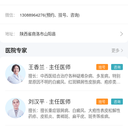
微信：
13088964276(预约、挂号、咨询)
地址：
陕西省商洛市山阳县
医院专家
更多
王香兰
· 主任医师
挂号
咨询
擅长：中西医结合治疗各种疑难杂病、多发病，特别
是原因不明的白癜风、红斑鳞屑性皮肤病、疱疹类皮
肤病。
刘汉平
· 主任医师
挂号
咨询
擅长：擅长重症银屑病、白癜风、大疱性表皮松解性
药疹、皮肌炎、黄褐斑、扁平疣、斑秃等疾病。