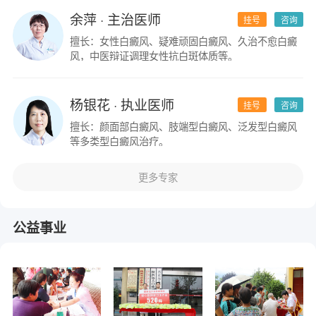
余萍
· 主治医师
挂号
咨询
擅长：女性白癜风、疑难顽固白癜风、久治不愈白癜
风，中医辩证调理女性抗白斑体质等。
杨银花
· 执业医师
挂号
咨询
擅长：颜面部白癜风、肢端型白癜风、泛发型白癜风
等多类型白癜风治疗。
更多专家
公益事业