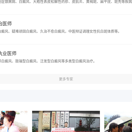
重症银屑病、白癜风、大疱性表皮松解性药疹、皮肌炎、黄褐斑、扁平疣、斑秃等疾病
主治医师
白癜风、疑难顽固白癜风、久治不愈白癜风，中医辩证调理女性抗白斑体质等。
 执业医师
部白癜风、肢端型白癜风、泛发型白癜风等多类型白癜风治疗。
更多专家