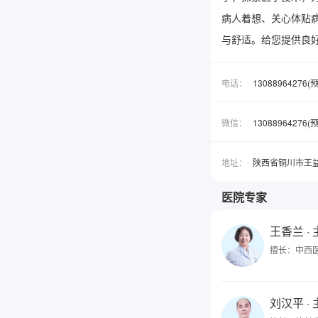
病人着想、关心体贴
与舒适。给您提供良
电话：
13088964276
微信：
1308896427
地址：
陕西省铜川市王
医院专家
王香兰
·
擅长：中西
刘汉平
·