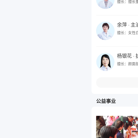
擅长：擅长
余萍
· 
擅长：女性
杨银花
·
擅长：颜面
公益事业