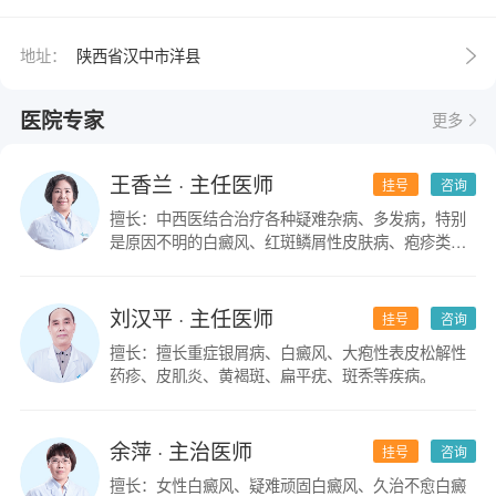
地址：
陕西省汉中市洋县
医院专家
更多
王香兰
· 主任医师
挂号
咨询
擅长：中西医结合治疗各种疑难杂病、多发病，特别
是原因不明的白癜风、红斑鳞屑性皮肤病、疱疹类皮
肤病。
刘汉平
· 主任医师
挂号
咨询
擅长：擅长重症银屑病、白癜风、大疱性表皮松解性
药疹、皮肌炎、黄褐斑、扁平疣、斑秃等疾病。
余萍
· 主治医师
挂号
咨询
擅长：女性白癜风、疑难顽固白癜风、久治不愈白癜