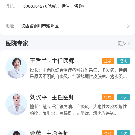
微信：
13088964276(预约、挂号、咨询)
地址：
陕西省铜川市耀州区
医院专家
更多
王香兰
· 主任医师
挂号
咨询
擅长：中西医结合治疗各种疑难杂病、多发病，特别
是原因不明的白癜风、红斑鳞屑性皮肤病、疱疹类皮
肤病。
刘汉平
· 主任医师
挂号
咨询
擅长：擅长重症银屑病、白癜风、大疱性表皮松解性
药疹、皮肌炎、黄褐斑、扁平疣、斑秃等疾病。
余萍
· 主治医师
挂号
咨询