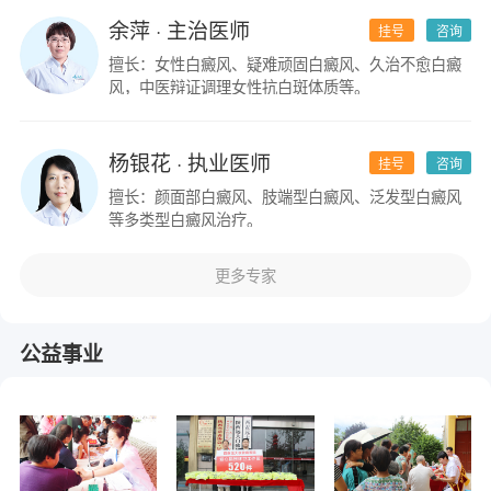
余萍
· 主治医师
挂号
咨询
擅长：女性白癜风、疑难顽固白癜风、久治不愈白癜
风，中医辩证调理女性抗白斑体质等。
杨银花
· 执业医师
挂号
咨询
擅长：颜面部白癜风、肢端型白癜风、泛发型白癜风
等多类型白癜风治疗。
更多专家
公益事业