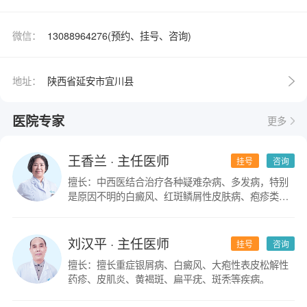
微信：
13088964276(预约、挂号、咨询)
地址：
陕西省延安市宜川县
医院专家
更多
王香兰
· 主任医师
挂号
咨询
擅长：中西医结合治疗各种疑难杂病、多发病，特别
是原因不明的白癜风、红斑鳞屑性皮肤病、疱疹类皮
肤病。
刘汉平
· 主任医师
挂号
咨询
擅长：擅长重症银屑病、白癜风、大疱性表皮松解性
药疹、皮肌炎、黄褐斑、扁平疣、斑秃等疾病。