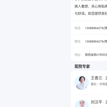
病人着想、关心体贴
与舒适。给您提供良
电话：
13088964276
微信：
1308896427
地址：
陕西省铜川市印
医院专家
王香兰
·
擅长：中西
刘汉平
·