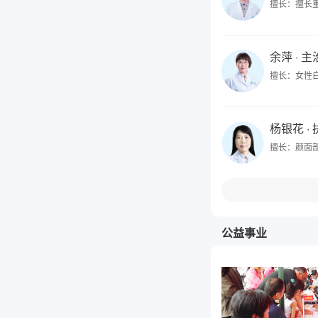
擅长：擅长
余萍
· 
擅长：女性
杨银花
·
擅长：颜面
公益事业