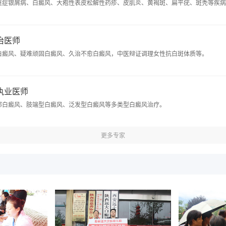
重症银屑病、白癜风、大疱性表皮松解性药疹、皮肌炎、黄褐斑、扁平疣、斑秃等疾病
主治医师
白癜风、疑难顽固白癜风、久治不愈白癜风，中医辩证调理女性抗白斑体质等。
 执业医师
部白癜风、肢端型白癜风、泛发型白癜风等多类型白癜风治疗。
更多专家