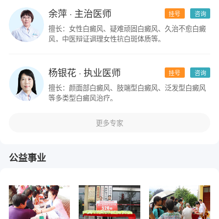
余萍
· 主治医师
挂号
咨询
擅长：女性白癜风、疑难顽固白癜风、久治不愈白癜
风，中医辩证调理女性抗白斑体质等。
杨银花
· 执业医师
挂号
咨询
擅长：颜面部白癜风、肢端型白癜风、泛发型白癜风
等多类型白癜风治疗。
更多专家
公益事业