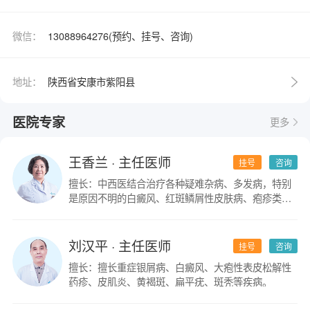
微信：
13088964276(预约、挂号、咨询)
地址：
陕西省安康市紫阳县
医院专家
更多
王香兰
· 主任医师
挂号
咨询
擅长：中西医结合治疗各种疑难杂病、多发病，特别
是原因不明的白癜风、红斑鳞屑性皮肤病、疱疹类皮
肤病。
刘汉平
· 主任医师
挂号
咨询
擅长：擅长重症银屑病、白癜风、大疱性表皮松解性
药疹、皮肌炎、黄褐斑、扁平疣、斑秃等疾病。