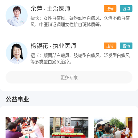
余萍
· 主治医师
挂号
咨询
擅长：女性白癜风、疑难顽固白癜风、久治不愈白癜
风，中医辩证调理女性抗白斑体质等。
杨银花
· 执业医师
挂号
咨询
擅长：颜面部白癜风、肢端型白癜风、泛发型白癜风
等多类型白癜风治疗。
更多专家
公益事业