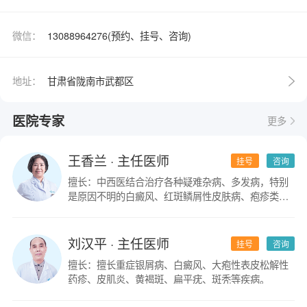
微信：
13088964276(预约、挂号、咨询)
地址：
甘肃省陇南市武都区
医院专家
更多
王香兰
· 主任医师
挂号
咨询
擅长：中西医结合治疗各种疑难杂病、多发病，特别
是原因不明的白癜风、红斑鳞屑性皮肤病、疱疹类皮
肤病。
刘汉平
· 主任医师
挂号
咨询
擅长：擅长重症银屑病、白癜风、大疱性表皮松解性
药疹、皮肌炎、黄褐斑、扁平疣、斑秃等疾病。