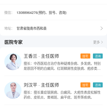
微信：
13088964276(预约、挂号、咨询)
地址：
甘肃省陇南市西和县
医院专家
更多
王香兰
· 主任医师
挂号
咨询
擅长：中西医结合治疗各种疑难杂病、多发病，特别
是原因不明的白癜风、红斑鳞屑性皮肤病、疱疹类皮
肤病。
刘汉平
· 主任医师
挂号
咨询
擅长：擅长重症银屑病、白癜风、大疱性表皮松解性
药疹、皮肌炎、黄褐斑、扁平疣、斑秃等疾病。