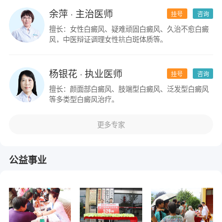
余萍
· 主治医师
挂号
咨询
擅长：女性白癜风、疑难顽固白癜风、久治不愈白癜
风，中医辩证调理女性抗白斑体质等。
杨银花
· 执业医师
挂号
咨询
擅长：颜面部白癜风、肢端型白癜风、泛发型白癜风
等多类型白癜风治疗。
更多专家
公益事业