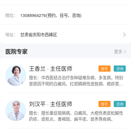
微信：
13088964276(预约、挂号、咨询)
地址：
甘肃省庆阳市西峰区
医院专家
更多
王香兰
· 主任医师
挂号
咨询
擅长：中西医结合治疗各种疑难杂病、多发病，特别
是原因不明的白癜风、红斑鳞屑性皮肤病、疱疹类皮
肤病。
刘汉平
· 主任医师
挂号
咨询
擅长：擅长重症银屑病、白癜风、大疱性表皮松解性
药疹、皮肌炎、黄褐斑、扁平疣、斑秃等疾病。