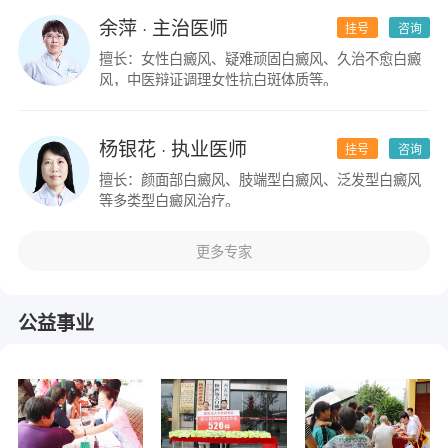
余萍
· 主治医师
挂号
咨询
擅长：女性白癜风、疑难顽固白癜风、久治不愈白癜
风，中医辩证调理女性抗白斑体质等。
杨银花
· 执业医师
挂号
咨询
擅长：颜面部白癜风、肢端型白癜风、泛发型白癜风
等多类型白癜风治疗。
更多专家
公益事业