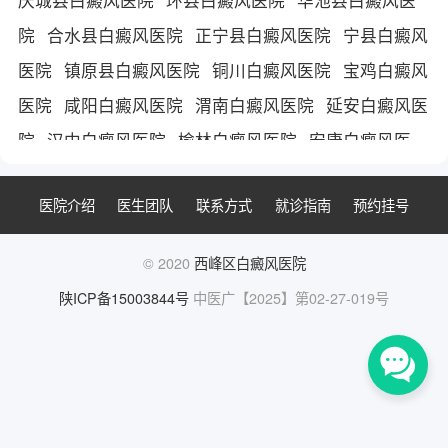
院
合水县白癜风医院
正宁县白癜风医院
宁县白癜风
医院
镇原县白癜风医院
铜川白癜风医院
宝鸡白癜风
医院
咸阳白癜风医院
渭南白癜风医院
延安白癜风医
院
汉中白癜风医院
榆林白癜风医院
安康白癜风医
院
商洛白癜风医院
运城白癜风医院
天水白癜风医
医院介绍
医生团队
联系方式
就诊指南
预约挂号
院
平凉市白癜风医院
陇南白癜风医院
三门峡白癜风
医院
陕西白癜风医院
西安白癜风医院
西安治疗白癜
© 2020
西峰区白癜风医院
风医院
西安白癜风医院哪家好
陕ICP备15003844号
中医广【2025】第02-27-019号