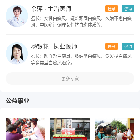
余萍
· 主治医师
挂号
咨询
擅长：女性白癜风、疑难顽固白癜风、久治不愈白癜
风，中医辩证调理女性抗白斑体质等。
杨银花
· 执业医师
挂号
咨询
擅长：颜面部白癜风、肢端型白癜风、泛发型白癜风
等多类型白癜风治疗。
更多专家
公益事业