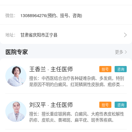
微信：
13088964276(预约、挂号、咨询)
地址：
甘肃省庆阳市正宁县
医院专家
更多
王香兰
· 主任医师
挂号
咨询
擅长：中西医结合治疗各种疑难杂病、多发病，特别
是原因不明的白癜风、红斑鳞屑性皮肤病、疱疹类皮
肤病。
刘汉平
· 主任医师
挂号
咨询
擅长：擅长重症银屑病、白癜风、大疱性表皮松解性
药疹、皮肌炎、黄褐斑、扁平疣、斑秃等疾病。