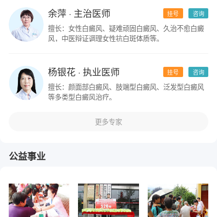
余萍
· 主治医师
挂号
咨询
擅长：女性白癜风、疑难顽固白癜风、久治不愈白癜
风，中医辩证调理女性抗白斑体质等。
杨银花
· 执业医师
挂号
咨询
擅长：颜面部白癜风、肢端型白癜风、泛发型白癜风
等多类型白癜风治疗。
更多专家
公益事业