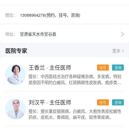
微信：
13088964276(预约、挂号、咨询)
地址：
甘肃省天水市甘谷县
医院专家
更多
王香兰
· 主任医师
挂号
咨询
擅长：中西医结合治疗各种疑难杂病、多发病，特别
是原因不明的白癜风、红斑鳞屑性皮肤病、疱疹类皮
肤病。
刘汉平
· 主任医师
挂号
咨询
擅长：擅长重症银屑病、白癜风、大疱性表皮松解性
药疹、皮肌炎、黄褐斑、扁平疣、斑秃等疾病。