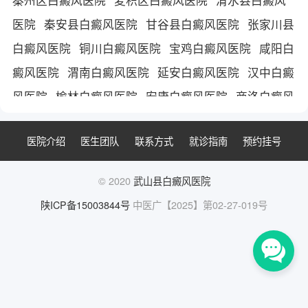
医院
秦安县白癜风医院
甘谷县白癜风医院
张家川县
白癜风医院
铜川白癜风医院
宝鸡白癜风医院
咸阳白
癜风医院
渭南白癜风医院
延安白癜风医院
汉中白癜
风医院
榆林白癜风医院
安康白癜风医院
商洛白癜风
医院
运城白癜风医院
平凉市白癜风医院
庆阳白癜风
医院介绍
医生团队
联系方式
就诊指南
预约挂号
医院
陇南白癜风医院
三门峡白癜风医院
陕西白癜风
医院
西安白癜风医院
西安治疗白癜风医院
西安白癜
© 2020
武山县白癜风医院
风医院哪家好
陕ICP备15003844号
中医广【2025】第02-27-019号