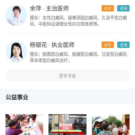
余萍
· 主治医师
挂号
咨询
擅长：女性白癜风、疑难顽固白癜风、久治不愈白癜
风，中医辩证调理女性抗白斑体质等。
杨银花
· 执业医师
挂号
咨询
擅长：颜面部白癜风、肢端型白癜风、泛发型白癜风
等多类型白癜风治疗。
更多专家
公益事业