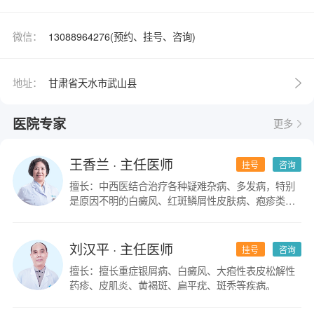
微信：
13088964276(预约、挂号、咨询)
地址：
甘肃省天水市武山县
医院专家
更多
王香兰
· 主任医师
挂号
咨询
擅长：中西医结合治疗各种疑难杂病、多发病，特别
是原因不明的白癜风、红斑鳞屑性皮肤病、疱疹类皮
肤病。
刘汉平
· 主任医师
挂号
咨询
擅长：擅长重症银屑病、白癜风、大疱性表皮松解性
药疹、皮肌炎、黄褐斑、扁平疣、斑秃等疾病。