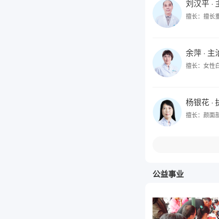
刘汉平
·
擅长：擅长
余萍
· 
擅长：女性
杨银花
·
擅长：颜面
公益事业