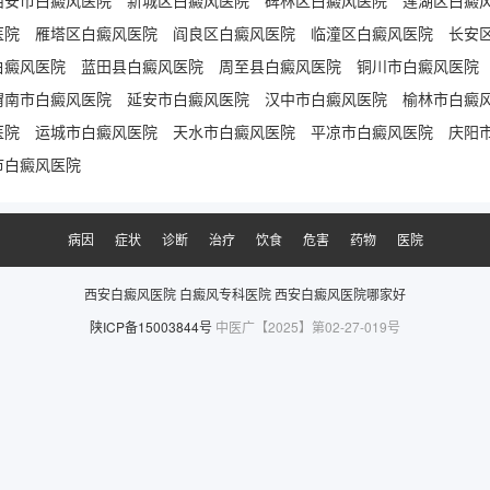
医院
雁塔区白癜风医院
阎良区白癜风医院
临潼区白癜风医院
长安
白癜风医院
蓝田县白癜风医院
周至县白癜风医院
铜川市白癜风医院
渭南市白癜风医院
延安市白癜风医院
汉中市白癜风医院
榆林市白癜
医院
运城市白癜风医院
天水市白癜风医院
平凉市白癜风医院
庆阳
市白癜风医院
病因
症状
诊断
治疗
饮食
危害
药物
医院
西安白癜风医院
白癜风专科医院
西安白癜风医院哪家好
陕ICP备15003844号
中医广【2025】第02-27-019号