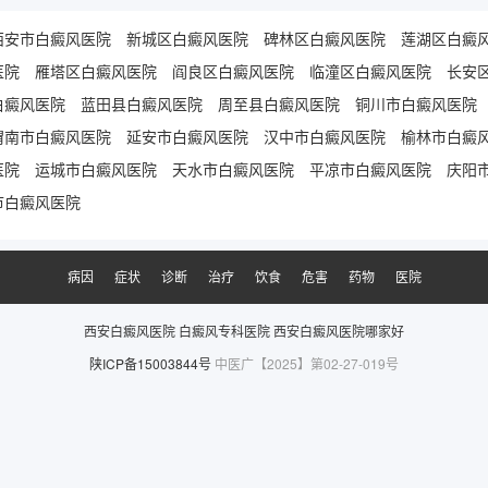
西安市白癜风医院
新城区白癜风医院
碑林区白癜风医院
莲湖区白癜
医院
雁塔区白癜风医院
阎良区白癜风医院
临潼区白癜风医院
长安
白癜风医院
蓝田县白癜风医院
周至县白癜风医院
铜川市白癜风医院
渭南市白癜风医院
延安市白癜风医院
汉中市白癜风医院
榆林市白癜
医院
运城市白癜风医院
天水市白癜风医院
平凉市白癜风医院
庆阳
市白癜风医院
病因
症状
诊断
治疗
饮食
危害
药物
医院
西安白癜风医院
白癜风专科医院
西安白癜风医院哪家好
陕ICP备15003844号
中医广【2025】第02-27-019号