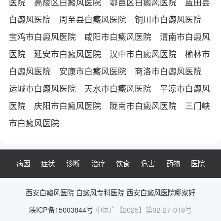
医院
高陵区白癜风医院
鄠邑区白癜风医院
蓝田县
白癜风医院
周至县白癜风医院
铜川市白癜风医院
宝鸡市白癜风医院
咸阳市白癜风医院
渭南市白癜风
医院
延安市白癜风医院
汉中市白癜风医院
榆林市
白癜风医院
安康市白癜风医院
商洛市白癜风医院
运城市白癜风医院
天水市白癜风医院
平凉市白癜风
医院
庆阳市白癜风医院
陇南市白癜风医院
三门峡
市白癜风医院
病因
症状
诊断
治疗
饮食
危害
药物
医院
西安白癜风医院
白癜风专科医院
西安白癜风医院哪家好
陕ICP备15003844号
中医广【2025】第02-27-019号