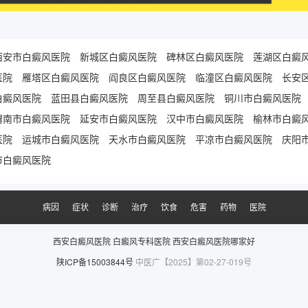
西安市白癜风医院
新城区白癜风医院
碑林区白癜风医院
莲湖区白癜
医院
雁塔区白癜风医院
阎良区白癜风医院
临潼区白癜风医院
长安
白癜风医院
蓝田县白癜风医院
周至县白癜风医院
铜川市白癜风医院
渭南市白癜风医院
延安市白癜风医院
汉中市白癜风医院
榆林市白癜
医院
运城市白癜风医院
天水市白癜风医院
平凉市白癜风医院
庆阳
市白癜风医院
病因
症状
诊断
治疗
饮食
危害
药物
医院
西安白癜风医院
白癜风专科医院
西安白癜风医院哪家好
陕ICP备15003844号
中医广【2025】第02-27-019号